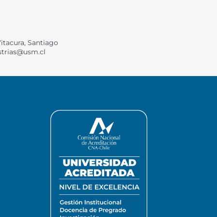
Vitacura, Santiago
strias@usm.cl