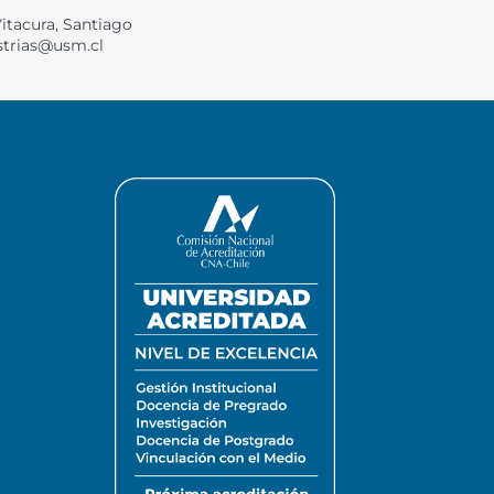
Vitacura, Santiago
strias@usm.cl