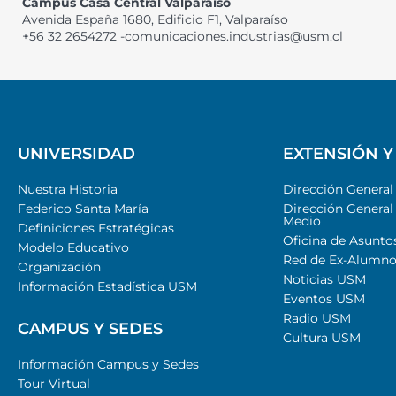
Campus Casa Central Valparaíso
Avenida España 1680, Edificio F1, Valparaíso
+56 32 2654272 -comunicaciones.industrias@usm.cl
UNIVERSIDAD
EXTENSIÓN Y
Nuestra Historia
Dirección Genera
Federico Santa María
Dirección General
Medio
Definiciones Estratégicas
Oficina de Asunto
Modelo Educativo
Red de Ex-Alumno
Organización
Noticias USM
Información Estadística USM
Eventos USM
Radio USM
CAMPUS Y SEDES
Cultura USM
Información Campus y Sedes
Tour Virtual