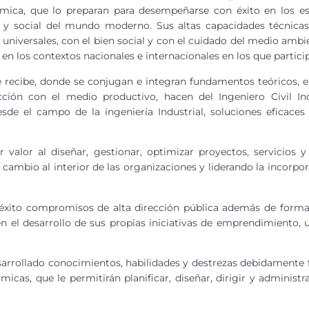
mica, que lo preparan para desempeñarse con éxito en los es
a y social del mundo moderno. Sus altas capacidades técnicas
niversales, con el bien social y con el cuidado del medio ambi
 en los contextos nacionales e internacionales en los que partici
recibe, donde se conjugan e integran fundamentos teóricos, exp
racción con el medio productivo, hacen del Ingeniero Civil I
esde el campo de la ingeniería Industrial, soluciones eficac
valor al diseñar, gestionar, optimizar proyectos, servicios
l cambio al interior de las organizaciones y liderando la incorpo
xito compromisos de alta dirección pública además de formar y
n el desarrollo de sus propias iniciativas de emprendimiento, ut
sarrollado conocimientos, habilidades y destrezas debidamente 
micas, que le permitirán planificar, diseñar, dirigir y administ