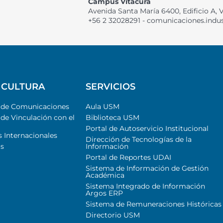
Campus Vitacura
Avenida Santa María 6400, Edificio A, 
+56 2 32028291 - comunicaciones.indu
 CULTURA
SERVICIOS
l de Comunicaciones
Aula USM
 de Vinculación con el
Biblioteca USM
Portal de Autoservicio Institucional
s Internacionales
Dirección de Tecnologías de la
s
Información
Portal de Reportes UDAI
Sistema de Información de Gestión
Académica
Sistema Integrado de Información
Argos ERP
Sistema de Remuneraciones Históricas
Directorio USM