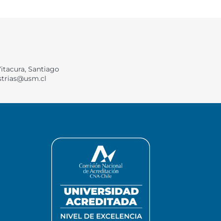
Vitacura, Santiago
strias@usm.cl