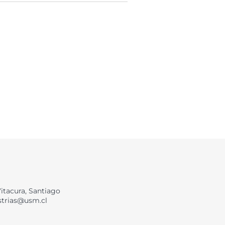
Vitacura, Santiago
strias@usm.cl