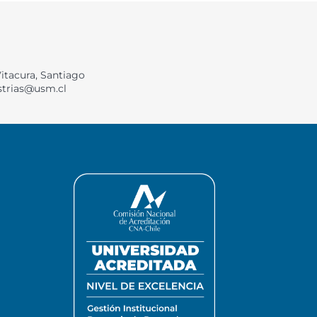
Vitacura, Santiago
strias@usm.cl