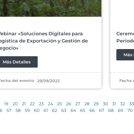
ebinar «Soluciones Digitales para
Ceremo
ogística de Exportación y Gestión de
Períod
egocio»
Más 
Más Detalles
Fecha del evento:
Fecha 
29/09/2022
19
20
21
22
23
24
25
26
27
28
29
30
31
32
33
6
57
58
59
60
61
62
63
64
65
66
67
68
69
70