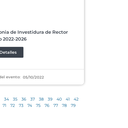
nia de Investidura de Rector
o 2022-2026
Detalles
del evento:
05/10/2022
34
35
36
37
38
39
40
41
42
71
72
73
74
75
76
77
78
79