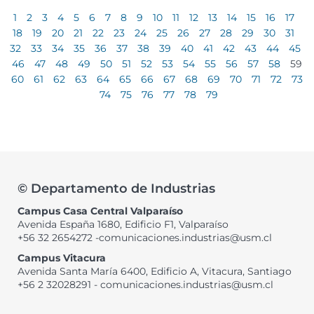
1
2
3
4
5
6
7
8
9
10
11
12
13
14
15
16
17
18
19
20
21
22
23
24
25
26
27
28
29
30
31
32
33
34
35
36
37
38
39
40
41
42
43
44
45
46
47
48
49
50
51
52
53
54
55
56
57
58
59
60
61
62
63
64
65
66
67
68
69
70
71
72
73
74
75
76
77
78
79
© Departamento de Industrias
Campus Casa Central Valparaíso
Avenida España 1680, Edificio F1, Valparaíso
+56 32 2654272 -comunicaciones.industrias@usm.cl
Campus Vitacura
Avenida Santa María 6400, Edificio A, Vitacura, Santiago
+56 2 32028291 - comunicaciones.industrias@usm.cl