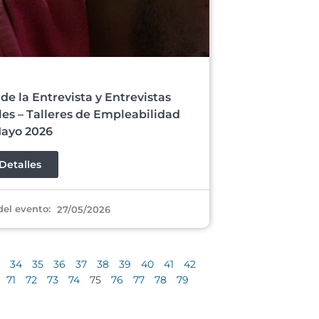
 de la Entrevista y Entrevistas
es – Talleres de Empleabilidad
ayo 2026
Detalles
del evento:
27/05/2026
34
35
36
37
38
39
40
41
42
71
72
73
74
75
76
77
78
79