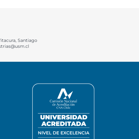
Vitacura, Santiago
strias@usm.cl