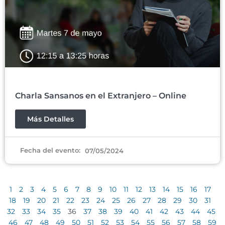
Charla Sansanos en el Extranjero – Online
Más Detalles
Fecha del evento:
07/05/2024
1
2
3
4
5
6
7
8
9
10
11
12
13
14
15
16
17
18
19
20
21
22
23
24
25
26
27
28
29
30
31
32
33
34
35
36
37
38
39
40
41
42
43
44
45
46
47
48
49
50
51
52
53
54
55
56
57
58
59