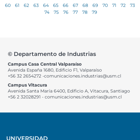
60
61
62
63
64
65
66
67
68
69
70
71
72
73
74
75
76
77
78
79
© Departamento de Industrias
Campus Casa Central Valparaíso
Avenida España 1680, Edificio F1, Valparaíso
+56 32 2654272 -comunicaciones.industrias@usm.cl
Campus Vitacura
Avenida Santa María 6400, Edificio A, Vitacura, Santiago
+56 2 32028291 - comunicaciones.industrias@usm.cl
UNIVERSIDAD