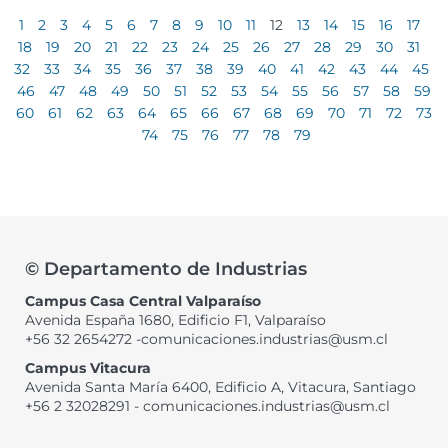
1
2
3
4
5
6
7
8
9
10
11
12
13
14
15
16
17
18
19
20
21
22
23
24
25
26
27
28
29
30
31
32
33
34
35
36
37
38
39
40
41
42
43
44
45
46
47
48
49
50
51
52
53
54
55
56
57
58
59
60
61
62
63
64
65
66
67
68
69
70
71
72
73
74
75
76
77
78
79
© Departamento de Industrias
Campus Casa Central Valparaíso
Avenida España 1680, Edificio F1, Valparaíso
+56 32 2654272 -comunicaciones.industrias@usm.cl
Campus Vitacura
Avenida Santa María 6400, Edificio A, Vitacura, Santiago
+56 2 32028291 - comunicaciones.industrias@usm.cl