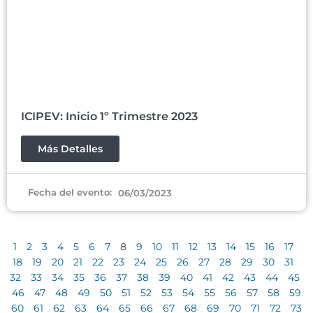
ICIPEV: Inicio 1º Trimestre 2023
Más Detalles
Fecha del evento:
06/03/2023
1
2
3
4
5
6
7
8
9
10
11
12
13
14
15
16
17
18
19
20
21
22
23
24
25
26
27
28
29
30
31
32
33
34
35
36
37
38
39
40
41
42
43
44
45
46
47
48
49
50
51
52
53
54
55
56
57
58
59
60
61
62
63
64
65
66
67
68
69
70
71
72
73