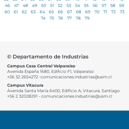
46
47
48
49
50
51
52
53
54
55
56
57
58
59
60
61
62
63
64
65
66
67
68
69
70
71
72
73
74
75
76
77
78
79
© Departamento de Industrias
Campus Casa Central Valparaíso
Avenida España 1680, Edificio F1, Valparaíso
+56 32 2654272 -comunicaciones.industrias@usm.cl
Campus Vitacura
Avenida Santa María 6400, Edificio A, Vitacura, Santiago
+56 2 32028291 - comunicaciones.industrias@usm.cl