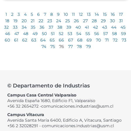
1
2
3
4
5
6
7
8
9
10
11
12
13
14
15
16
17
18
19
20
21
22
23
24
25
26
27
28
29
30
31
32
33
34
35
36
37
38
39
40
41
42
43
44
45
46
47
48
49
50
51
52
53
54
55
56
57
58
59
60
61
62
63
64
65
66
67
68
69
70
71
72
73
74
75
76
77
78
79
© Departamento de Industrias
Campus Casa Central Valparaíso
Avenida España 1680, Edificio F1, Valparaíso
+56 32 2654272 -comunicaciones.industrias@usm.cl
Campus Vitacura
Avenida Santa María 6400, Edificio A, Vitacura, Santiago
+56 2 32028291 - comunicaciones.industrias@usm.cl